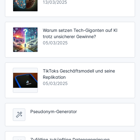
13/03/2025
Warum setzen Tech-Giganten auf KI
trotz unsicherer Gewinne?
05/03/2025
TikToks Geschäftsmodell und seine
Replikation
05/03/2025
Pseudonym-Generator
Zufällige zukünftige Datengenerierung