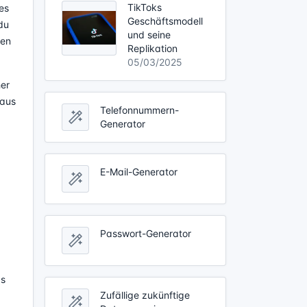
TikToks
es
Geschäftsmodell
du
und seine
den
Replikation
05/03/2025
her
 aus
Telefonnummern-
Generator
E-Mail-Generator
Passwort-Generator
d
as
Zufällige zukünftige