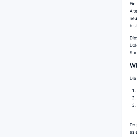
Ein
Alt
neu
bis
Die
Dok
Spa
Wi
Die
Das
es 