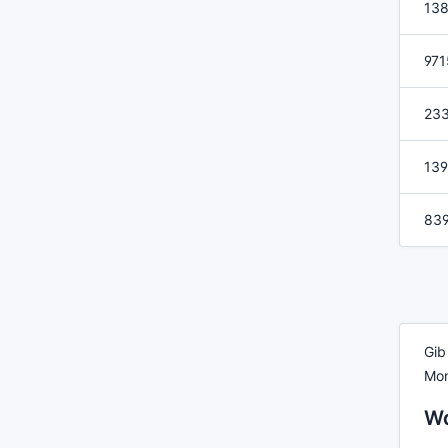
138
971
233
139
83
Gib
Mon
Wa