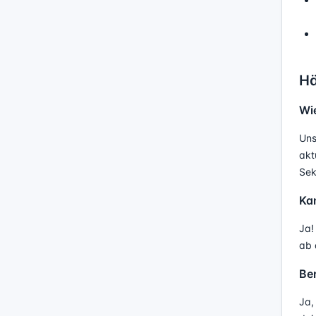
Hä
Wie
Uns
akt
Sek
Ka
Ja!
ab 
Ber
Ja,