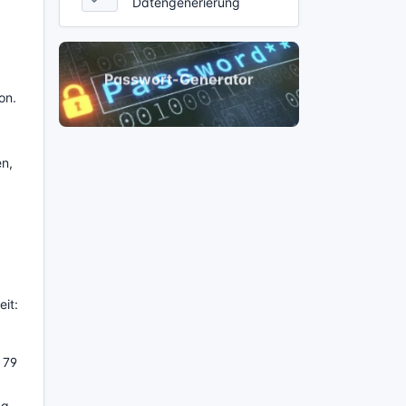
Datengenerierung
on.
en,
eit:
 79
ag