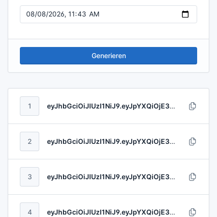
Generieren
1
eyJhbGciOiJIUzI1NiJ9.eyJpYXQiOjE3ODYxNjMwMjMsImV4cCI6MTc4NjI0MTA4MCwibmJmIjoxODA3ODUxMDI1LCJpc3MiOiJCZWF0dHksIEJlY2tlciBhbmQgR3JlZW5mZWxkZXIiLCJzdWIiOiJlMTI0ZjE4MS02NzQ0LTQyOTItODZkMi05ZTAwZDY2NGMyNzUiLCJhdWQiOiIwYzIzMmM0OC1lMGM0LTRlN2ItYThjZi03MDhmNjhjZmZlOTMiLCJqdGkiOiIwZGQ5ZDNiMi0yOTQwLTQ2NWEtYTZmMS00ZDg2NDdiODNlNWMifQ.cU7EJla46uVn8PSVujxi7EparlwSWkn9PhTtuapYE31HQz7HPjK2g1EyE84IL5pj
2
eyJhbGciOiJIUzI1NiJ9.eyJpYXQiOjE3ODYxMDY5MzgsImV4cCI6MTc4NjE2NjA2NSwibmJmIjoxNzg4MDkwNDk4LCJpc3MiOiJIaWNrbGUgLSBIYXJ0bWFubiIsInN1YiI6ImIyMDQzMzAxLTE3YjAtNDJmYi1iNmQ2LTE1YzEwMzJlMGJhOCIsImF1ZCI6IjQzYmMwOWNkLTdkNmYtNGQ2ZC05NzRhLWViYmFlYzM3YjBkMiIsImp0aSI6IjNlODM2MjM2LTE4ZGMtNDg0Ny1iMjQ0LTdiYjVkNTAwM2RhNSJ9.m4ORs63rOYBl2f6Vcb8XVDCUgyuUrdJxi2xpQaiCdX7rIyDSU1XEBqr8H0WyRf0x
3
eyJhbGciOiJIUzI1NiJ9.eyJpYXQiOjE3ODYxODAwMjksImV4cCI6MTc4NjE4NDA4NywibmJmIjoxNzY5NTk3MDAxLCJpc3MiOiJNb29yZSwgS2VybHVrZSBhbmQgQnJ1ZW4iLCJzdWIiOiIyY2ZiYzhlNy1iNWExLTQxZDktYTVjZS0wZjg0NjhmM2QwZDEiLCJhdWQiOiI5MGM4MWU4OS03OGU3LTQ1ZDgtOTBlMS1iZjQyNDNhNGFkMTUiLCJqdGkiOiIyY2ZmNmFhNi02YTQ2LTQ4NTAtYTk0Yi1lOWYzMWNiN2NkOWQifQ.JbApji2Fg29l3UiMnOM01Nm4QuoFCqMOCxTH0UEGaI1QetMHehNqj7fex2cpFAws
4
eyJhbGciOiJIUzI1NiJ9.eyJpYXQiOjE3ODYxNjQ1NjUsImV4cCI6MTc4NjE4MTYzNSwibmJmIjoxODE2NjEyMzUyLCJpc3MiOiJTY2h1cHBlIC0gT2xzb24iLCJzdWIiOiJiYThjNWMyOC04YzEyLTQwNTctYTExOS02Y2U2N2U4NGQwODYiLCJhdWQiOiI5MjU5MGJmYS1kMzE0LTQyNjktOGNkNi05MGM2YmM1MzljZTEiLCJqdGkiOiJkMDY3ZDkyZS0wODRlLTQ0ODEtYWEyMS00YjcxN2EwZWEyMTMifQ.QFJ5w5txBIOthhKfcWDrHEhGYXIJV5WqGYQBa4VC4muqcuZYPgu4eQ2zzoZ6nQWa