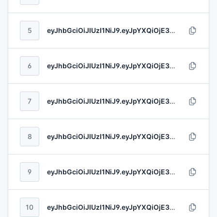
5
eyJhbGciOiJIUzI1NiJ9.eyJpYXQiOjE3ODYxMDkwMDUsImV4cCI6MTc4NjE2MDgzOSwibmJmIjoxNzg5MTQ1NzE2LCJpc3MiOiJBbHRlbndlcnRoIC0gT3NpbnNraSIsInN1YiI6ImQ1OWRjZjkyLTE4YmMtNGFkMC1hNzI4LTc4YjhjMGZhNzNkYSIsImF1ZCI6IjY5MTJkM2EyLTczMzYtNDBjMS1iYjMzLTY5NzI5ZTBmOWI0OCIsImp0aSI6ImY5NmFiYjFiLTMzYTctNGU3OC1hZTY1LTNmZDk0ZjY4ZWI4MiJ9.XN8vEenej21HZQGNFpEMGwWLnKaocLEAIKV6hcBtYznzdADxYsRlXfWBVIsQ1bjp
6
eyJhbGciOiJIUzI1NiJ9.eyJpYXQiOjE3ODYxNDA0OTcsImV4cCI6MTc4NjIwMDE5OCwibmJmIjoxODExMzQzNjI2LCJpc3MiOiJLdWIgLSBTZW5nZXIiLCJzdWIiOiI3MzExNGRkYS02MWFjLTRjNTEtYjVhYy04OWI2MmY5NGY0YzEiLCJhdWQiOiI2ZWUwYWM5OS0zZDBkLTQ1MjItOGZlYy05YTllZDJmMjc2NDgiLCJqdGkiOiI1NzZlMTRiYy04Zjg5LTQwM2ItYjczYi1jZDIzN2Y3MjA5MjcifQ.dHUxG2B5HRQZ10kxXxEAUs9Ln1A6U1j0dssTT4PHC8ECaRP7ktGl8en3L4jisR3H
7
eyJhbGciOiJIUzI1NiJ9.eyJpYXQiOjE3ODYxMjg5MTMsImV4cCI6MTc4NjEzMjc0NCwibmJmIjoxNzYzMTI4MTc4LCJpc3MiOiJaYm9uY2FrLCBNYXllciBhbmQgSmFza29sc2tpIiwic3ViIjoiNmU0ZGNjYzEtNzI5Ny00ZjQ4LWIwZDgtNDQ1NzViOTg5ZmYxIiwiYXVkIjoiNTRhMzQ5MzEtZjBiYS00N2RlLWEzN2YtNDlkZGQwNjU3NGExIiwianRpIjoiZjdiMmJjMDgtYjcyMS00ZmI5LTkxYWEtZGJjZDdjYjdiNTJkIn0.w7RJLv9cQD74Wc0ALg2heoCo2phvth9M2N20B2UImvHZKiWBQRqRg4RcdcXSTkOH
8
eyJhbGciOiJIUzI1NiJ9.eyJpYXQiOjE3ODYxNDQzOTYsImV4cCI6MTc4NjE4NzIxMywibmJmIjoxNzk4NzIyMTY3LCJpc3MiOiJIYWxleSBhbmQgU29ucyIsInN1YiI6IjlhMjRjNGJiLWI2NTUtNDRkNS1hNjY1LTg5ODllMjhmZWFhMyIsImF1ZCI6Ijc5OTE4ODM4LTIzNjAtNGE5My04OTA0LTk3NTdjNzZlZmEyNyIsImp0aSI6IjBiNDRhY2E5LWJlNmYtNDFlNC05ZTc5LWY3ZjZmZmNkY2MwOCJ9.GLEM6CMx6BWnq1pbPXMkU97mR3McFFnmFnseomY6zggegezyD3XHqix0Qbtc65FW
9
eyJhbGciOiJIUzI1NiJ9.eyJpYXQiOjE3ODYxNjE4NzMsImV4cCI6MTc4NjE2NDg1MiwibmJmIjoxODAyNTY0MTUxLCJpc3MiOiJXZWJlciAtIFdpbGtpbnNvbiIsInN1YiI6IjM1ZDZkYmQ3LWE1MDctNDc1Zi1iYzZkLTdjYTU4ZjBmNDM4NCIsImF1ZCI6IjM3YmE4NDczLTVlOWItNGNlMy1iNDMwLTAzYWY3YmM2MGQyMCIsImp0aSI6IjI4NjkyOTM2LWMwZTAtNDdkMy1hYTg2LWQ0NmYzNWRlN2VkMyJ9.ZVgwUAInCqkSrOBT2LbSwJVQVwXvp65D0fhcDyvXPx3uapemCljIVb4CNOgEVEEM
10
eyJhbGciOiJIUzI1NiJ9.eyJpYXQiOjE3ODYxODI2NzEsImV4cCI6MTc4NjI1ODE2MywibmJmIjoxNzg1Mjc5MjkwLCJpc3MiOiJMaXR0bGUgLSBLZWVibGVyIiwic3ViIjoiNmNkNDkwNzItMGVmMS00MTBjLTliZjUtMWM4M2NmZmFhOGUxIiwiYXVkIjoiZGZkYWE2YTctNjlkOS00ZTFjLTgyMWMtZWFhYjRiMDQ4MzI5IiwianRpIjoiYzVkMTdmNmYtYTExMC00ZTZlLTk4MDMtOGQwNjU4ODIxMTZmIn0.rNu42PvGPH4CcoYTESYj2IsslfPnRGurg7ZqZGS6gkMMdW1wNukxUSj4WkBzNtes