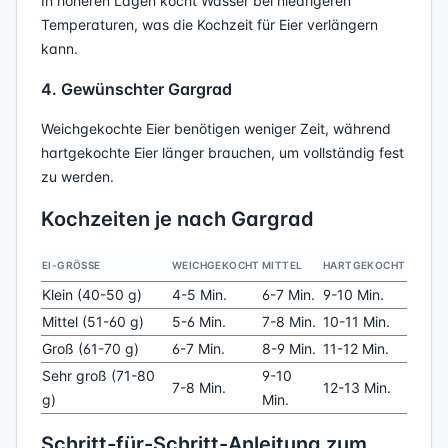
In höheren Lagen kocht Wasser bei niedrigeren
Temperaturen, was die Kochzeit für Eier verlängern
kann.
4. Gewünschter Gargrad
Weichgekochte Eier benötigen weniger Zeit, während
hartgekochte Eier länger brauchen, um vollständig fest
zu werden.
Kochzeiten je nach Gargrad
EI-GRÖSSE
WEICHGEKOCHT
MITTEL
HARTGEKOCHT
Klein (40-50 g)
4-5 Min.
6-7 Min.
9-10 Min.
Mittel (51-60 g)
5-6 Min.
7-8 Min.
10-11 Min.
Groß (61-70 g)
6-7 Min.
8-9 Min.
11-12 Min.
Sehr groß (71-80
9-10
7-8 Min.
12-13 Min.
g)
Min.
Schritt-für-Schritt-Anleitung zum