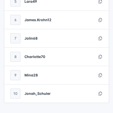
5
Lara49
6
James.Krohn12
7
Jolin68
8
Charlotte70
9
Mina28
10
Jonah_Schuler