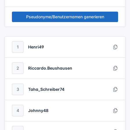
Pseudonyme/Benutzernamen generieren
1
Henri49
2
Riccardo.Beushausen
3
Taha_Schreiber74
4
Johnny48