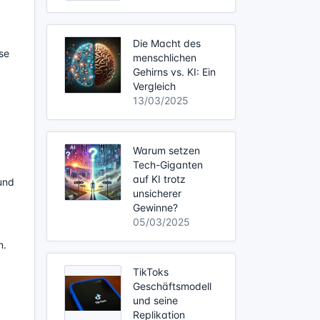
Die Macht des
ese
menschlichen
Gehirns vs. KI: Ein
Vergleich
13/03/2025
Warum setzen
Tech-Giganten
auf KI trotz
und
unsicherer
Gewinne?
05/03/2025
n.
TikToks
Geschäftsmodell
und seine
Replikation