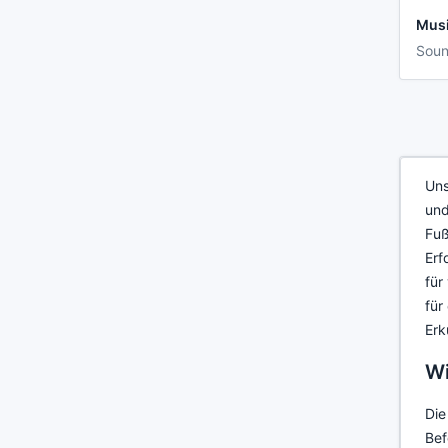
Mus
Sou
Uns
und
Fuß
Erf
für
für
Erk
Wi
Die
Bef