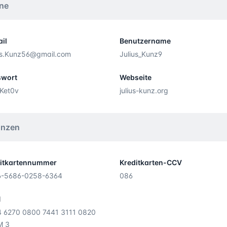
ine
il
Benutzername
us.Kunz56@gmail.com
Julius_Kunz9
swort
Webseite
lKet0v
julius-kunz.org
anzen
itkartennummer
Kreditkarten-CCV
6-5686-0258-6364
086
N
 6270 0800 7441 3111 0820
M 3