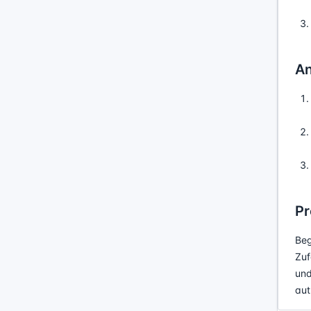
A
Pr
Beg
Zuf
und
aut