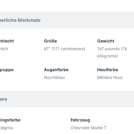
perliche Merkmale
hlecht
Größe
Gewicht
lich
67" (171 centimeters)
167 pounds (76
kilograms)
gruppe
Augenfarbe
Hautfarbe
Nachtblau
Mittlere Haut
ere
lingsfarbe
Fahrzeug
elgrau
Chevrolet Model T