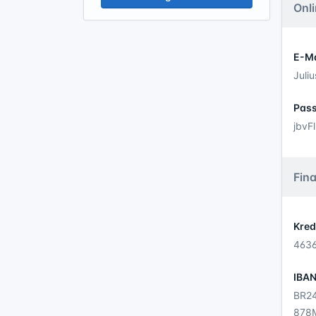
Onl
E-Ma
Juli
Pas
jbvF
Fin
Kred
463
IBA
BR24
878