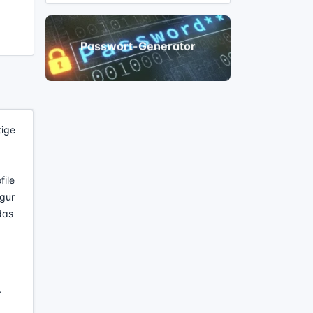
tige
file
igur
das
.