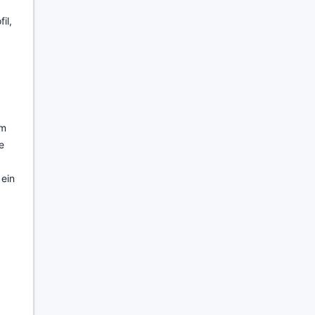
il,
um
e
 ein