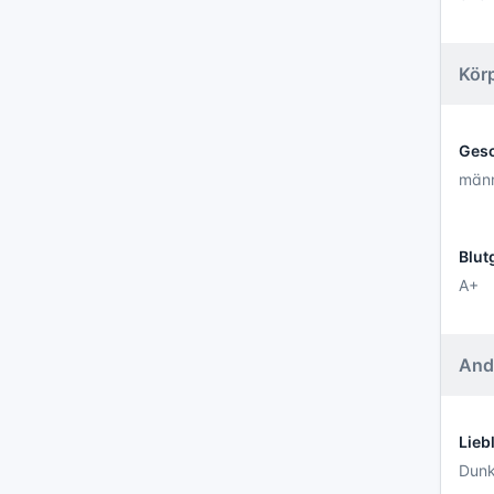
Kör
Gesc
männ
Blut
A+
And
Lieb
Dunk