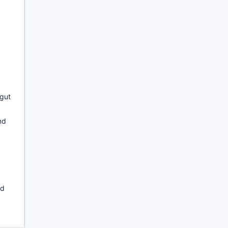
 gut
nd
nd