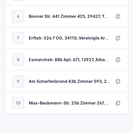
6
Bonner Str. 441 Zimmer 425, 29427, Tadschikistan
7
Erftstr. 52a 7 OG, 34110, Vereinigte Arabische Emirate
8
Esmarchstr. 88b Apt. 671, 13927, Albanien
9
Am Scherfenbrand 43b Zimmer 593, 25917, Bolivien
10
Max-Beckmann-Str. 25b Zimmer 267, 79428, Libanon