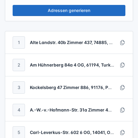
Adressen generieren
1
Alte Landstr. 40b Zimmer 437, 74885, Kasachstan
2
Am Hühnerberg 84a 4 OG, 61194, Turks- und Caicosinseln
3
Kockelsberg 47 Zimmer 886, 91176, Panama
4
A.-W.-v.-Hofmann-Str. 31a Zimmer 455, 93025, Dschibuti
5
Carl-Leverkus-Str. 602 6 OG, 14041, Oman